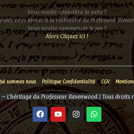
Vous voulez connaître la suite ?
oulez vous lancer à la recherche du Professeur Rave
Vous voulez commencer le jeu ?
Alors Cliquez ici !
Qui sommes nous
Politique Confidentialité
CGV
Mentions
– L’héritage du Professeur Ravenwood | Tous droits 
F
Y
I
W
a
o
n
h
c
u
s
a
e
t
t
t