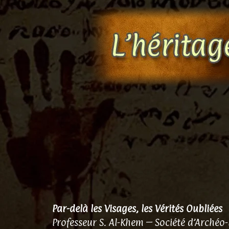
Aller
au
contenu
Par-delà les Visages, les Vérités Oubliées
Professeur S. Al-Khem – Société d’Archéo