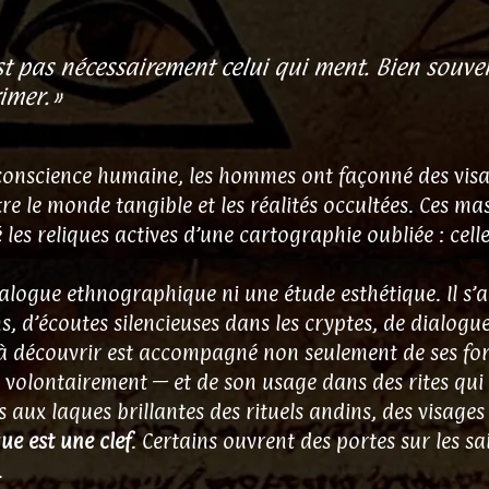
t pas nécessairement celui qui ment. Bien souvent
imer. »
conscience humaine, les hommes ont façonné des visage
entre le monde tangible et les réalités occultées. Ces m
 les reliques actives d’une cartographie oubliée : cell
talogue ethnographique ni une étude esthétique. Il s’
ns, d’écoutes silencieuses dans les cryptes, de dialog
découvrir est accompagné non seulement de ses form
e volontairement — et de son usage dans des rites qui
aux laques brillantes des rituels andins, des visages c
e est une clef
. Certains ouvrent des portes sur les s
.