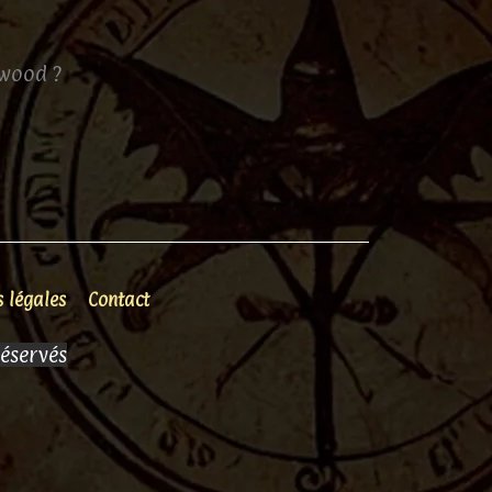
nwood ?
 légales
Contact
réservés