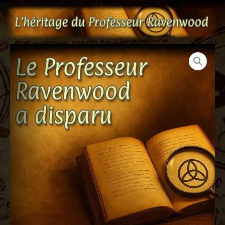
Aller
au
contenu
quantité
de
Jeu
-
L'héritage
du
professeur
Ravenwood