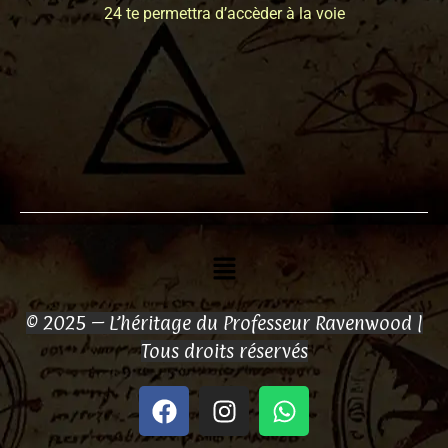
24 te permettra d’accèder à la voie
Menu
© 2025 – L’héritage du Professeur Ravenwood |
Tous droits réservés
F
I
W
a
n
h
c
s
a