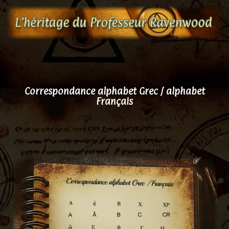
Aller
au
contenu
Correspondance alphabet Grec / alphabet
Français