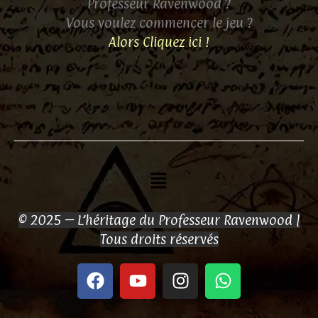
Professeur Ravenwood ?
Vous voulez commencer le jeu ?
Alors Cliquez ici !
Menu
© 2025 – L’héritage du Professeur Ravenwood |
Tous droits réservés
F
Y
I
W
a
o
n
h
c
u
s
a