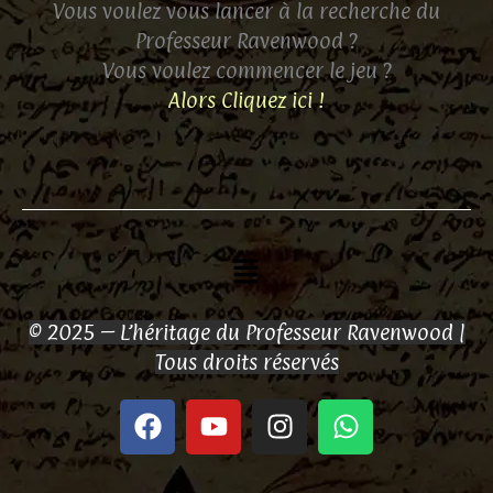
Vous voulez vous lancer à la recherche du
Professeur Ravenwood ?
Vous voulez commencer le jeu ?
Alors Cliquez ici !
Menu
© 2025 – L’héritage du Professeur Ravenwood |
Tous droits réservés
F
Y
I
W
a
o
n
h
c
u
s
a