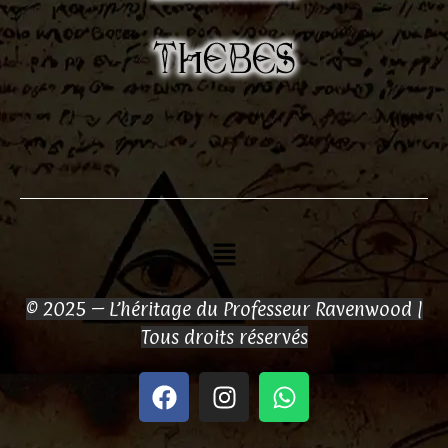
Menu
© 2025 – L’héritage du Professeur Ravenwood |
Tous droits réservés
F
I
W
a
n
h
c
s
a