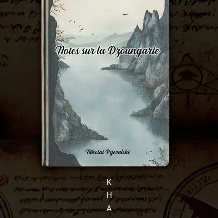
K
H
A