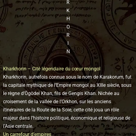
R
K
H
O
R
I
N
Kharkhorin – Cité légendaire du cœur mongol
Kharkhorin, autrefois connue sous le nom de Karakorum, fut
la capitale mythique de l’Empire mongol au XIIIe siècle, sous
le règne d’Ögödei Khan, fils de Gengis Khan. Nichée au
croisement de la vallée de l’Orkhon, sur les anciens
itinéraires de la Route de la Soie, cette cité joua un rôle
majeur dans l’histoire politique, économique et religieuse de
l’Asie centrale.
Un carrefour d’empires