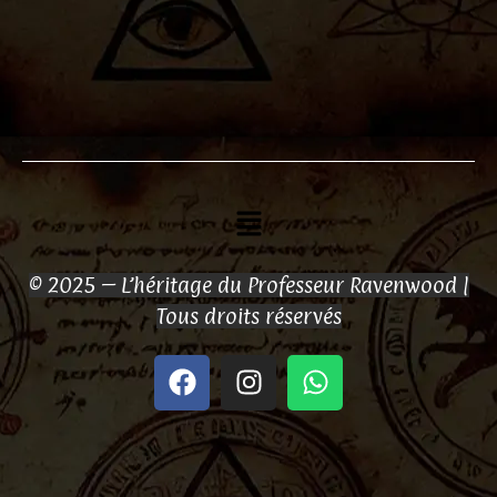
Menu
© 2025 – L’héritage du Professeur Ravenwood |
Tous droits réservés
F
I
W
a
n
h
c
s
a
e
t
t
b
a
s