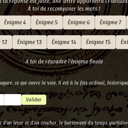
i ta réponse est juste, une lettre apparaîtra ci-dessou
À toi de recomposer les mots !
Énigme 4
Énigme 5
Énigme 6
Énigme 7
 12
Énigme 13
Énigme 14
Énigme 15
Én
A toi de résoudre l'énigme finale
gure, ce qui ouvre la voie. Il est à la fois ordinal, historiqu
Valider
e d'un lever et d'un coucher, le battement du temps quotidien.