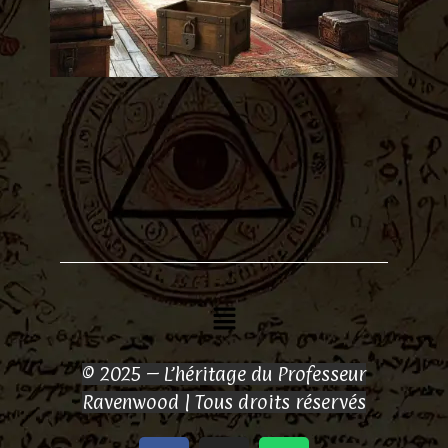
Menu
© 2025 – L’héritage du Professeur
Ravenwood | Tous droits réservés
F
I
W