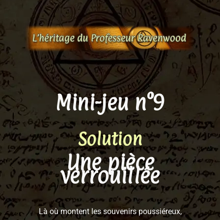
Aller
au
contenu
Mini-jeu n°9
Solution
Une pièce
verrouillée
Là où montent les souvenirs poussiéreux,