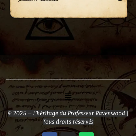
Menu
© 2025 – L’héritage du Professeur Ravenwood |
Tous droits réservés
F
I
W