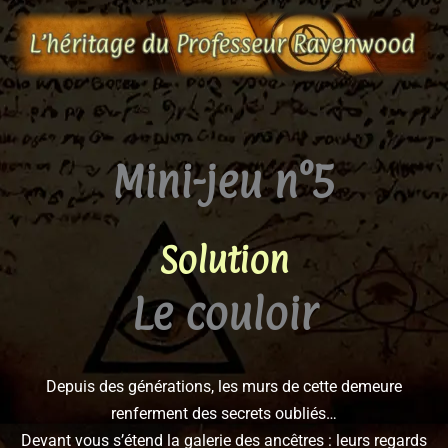
Aller
au
contenu
Mini-jeu n°5
Solution
Le couloir
Depuis des générations, les murs de cette demeure
renferment des secrets oubliés…
Devant vous s’étend la galerie des ancêtres : leurs regards